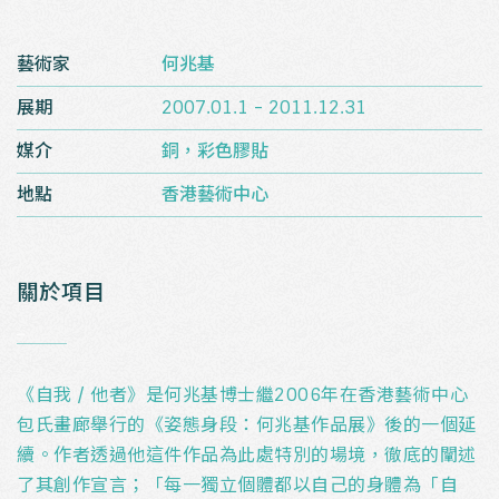
藝術家
何兆基
展期
2007.01.1 - 2011.12.31
媒介
銅，彩色膠貼
地點
香港藝術中心
關於項目
_
《自我 / 他者》是何兆基博士繼2006年在香港藝術中心
包氏畫廊舉行的《姿態身段：何兆基作品展》後的一個延
續。作者透過他這件作品為此處特別的場境，徹底的闡述
了其創作宣言；「每一獨立個體都以自己的身體為「自