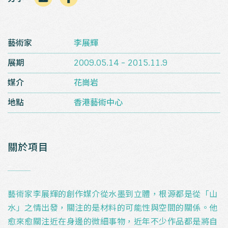
藝術家
李展輝
展期
2009.05.14 - 2015.11.9
媒介
花崗岩
地點
香港藝術中心
關於項目
_
藝術家李展輝的創作媒介從水墨到立體，根源都是從「山
水」之情出發，關注的是材料的可能性與空間的關係。他
愈來愈關注近在身邊的微細事物，近年不少作品都是將自