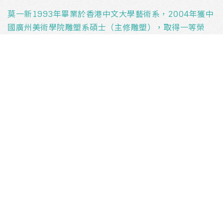
莫一新1993年畢業於香港中文大學藝術系，2004年獲中
國廣州美術學院雕塑系碩士（主修雕塑），取得一等榮
譽。現為香港中文大學藝術系導師，任教雕塑、公共藝術
等。
莫氏致力推動本地公共藝術發展，過往已於不同院校完成
多個公共藝術方案，包括康樂及文化事務署主辦的「藝綻
@冬日」，並獲「民政事務局局長嘉許狀」(2010)。其雕
塑作品被委託設置於本地不同的公共空間，亦遍及北京、
上海和大連。曾參與本地及海外重要展覽，包括北京今日
美術館舉辦《意派——世紀思維展》(2009)；其作品分別
於2009及2010年於新加坡Larasaki及英國倫敦Philips
de Pury & Company當代藝術拍賣會香港藝術部份中拍
賣。
鳴謝