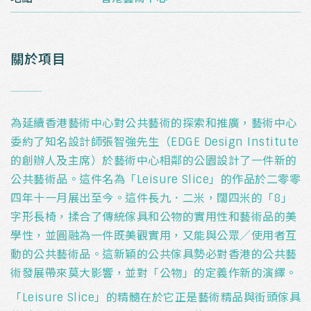
關於項目
_
為延續香港藝術中心對公共藝術的探索和推廣，藝術中心
委約了知名設計師張智強先生（EDGE Design Institute
的創辦人及主席）於藝術中心相鄰的公園設計了一件新的
公共藝術品。這件名為「Leisure Slice」的作品於二零零
四年十一月展出至今。這件長九．二米，闊四米的「8」
字形長椅，揉合了傳統傢具和公物的實用性和藝術品的美
學性，並圓融為一件既美觀實用，又能與公眾／使用者互
動的公共藝術品。這新穎的公共傢具勢必對香港的公共藝
術發展帶來莫大影響，並對「公物」的定義作新的演繹。
「Leisure Slice」的精髓在於它正是藝術精品與街頭傢具