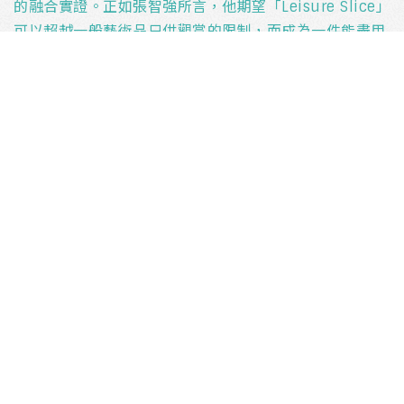
的融合實證。正如張智強所言，他期望「Leisure Slice」
可以超越一般藝術品只供觀賞的限制，而成為一件能盡用
資源及能與公眾互動的公共傢具藝術品。
「Leisure Slice」由一片片直立式的木板和玻璃纖維組合
而成，以鐵箍連接，能靈活整合。木板可以旋轉以配合不
同功能，如座椅、檯面、甚至宣傳單張的架子，藉此把藝
術中心的活動伸延至鄰近的社區。同時，木板亦可併合以
延長座位的長度，為市民提供一個靈活的休息點。
攝影：張志偉及EDGE Design Institute
關於藝術家
_
–