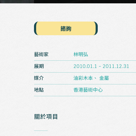
諮詢
藝術家
林明弘
展期
2010.01.1 - 2011.12.31
媒介
油彩木本、 金屬
地點
香港藝術中心
關於項目
_