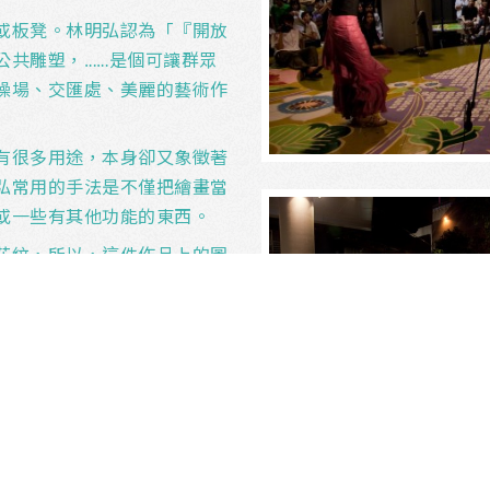
或板凳。林明弘認為「『開放
公共雕塑，……是個可讓群眾
操場、交匯處、美麗的藝術作
有很多用途，本身卻又象徵著
弘常用的手法是不僅把繪畫當
或一些有其他功能的東西。
花紋，所以，這件作品上的圖
回想到舊日的生活。借用日常
明弘就把這方法用得巧妙，很
立體的物件上，以作品環繞觀
問二維圖像跟三維空間的關