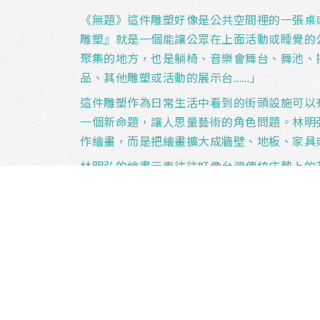
《無題》這件雕塑好像是公共空間裡的一張桌
雕塑』就是一個能讓公眾在上面活動或睡覺的
聚集的地方，也是躺椅、音樂會舞台、舞池、
品、其他雕塑或活動的展示台……」
這件雕塑作為日常生活中看到的街頭設施可以
一個新命題，讓人思量藝術的角色問題。林明
作繪畫，而是把繪畫擴大成牆壁、地板、家具
林明弘的繪畫元素往往好像台灣傳統床墊上的
案對東亞的觀眾來說是很熟悉的，也會令他們
生活中的圖像是流行藝術常見的手法之一，林
能令東亞地區的人產生共鳴。
林明弘將紡織品上的圖案應用到橫向、直向和
眾身邊，其實是在提出疑問，問繪畫是什麼，
係，甚至是問藝術對於我們來說究竟是什麼。
南條史生撰