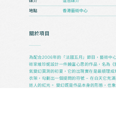
媒介
混合媒介
地點
香港藝術中心
關於項目
_
為配合2006年的「法國五月」節目，藝術中
術家維珍妮設計一件饒富心思的作品，名為《
氣變幻莫測的初夏，它的出現實在是最順理成
衣架，勾劃出一個提問的符號 – 在白天它充
迷人的紅光。 變幻既是作品本身的形態，也
重疊關係。
公共藝術每每給人恆久不變的感覺，像紀念碑
們總會待在那裡，總會讓人想起某處。 然而
建築物也此起彼落時，藝術又怎會一成不變？