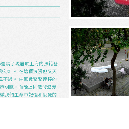
心邀請了現居於上海的法籍藝
變幻》。 在這個浪漫但又天
章不過。 由無數緊緊連接的
滿透明感，而晚上則散發浪漫
象徵我們生命中記憶和感覺的
及富象徵意義的?外雕塑，它
，當世界每天在變，連身邊的